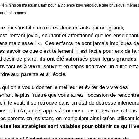
re féminins ou masculins, tant pour la violence psychologique que physique, même s
s par des hommes…
 qui s’installe entre ces deux enfants qui ont grandi,
est l’enfant jovial, souriant et attentionné que les enseignan
ans ma classe ! ». Ces enfants ne sont jamais impliqués d
as savoir ce que c’est tellement, il est facile pour eux de fai
 désir de plaire,
ils ont été valorisés pour leurs grandes
s faciles à vivre
, souvent en opposition avec un autre enfa
ordre aux parents et à l’école.
 à qui on a voulu donner le meilleur et éviter de vivre des
enfant le plus frustré que vous aurez l’occasion de rencontre
l le veut, il se retrouve dans un état de détresse intérieure
ause : il n’a jamais appris à composer avec des frustrations
es parents en insistant, en manipulant ainsi qu’en utilisant l
outes les stratégies sont valables pour obtenir ce qu’il v