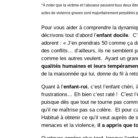
*À noter que la victime et l’abuseur peuvent tous deux êt
actes de violence graves sont majoritairement perpétré
Pour vous aider à comprendre la dynamique
décrivons tout d’abord l’
enfant docile
. C’
adorent : « J’en prendrais 50 comme ça d
des conflits… d’ailleurs, ils ne semblent p
comme les autres veulent. Ayant un grand
qualités humaines et leurs tempérament
de la maisonnée qui lui, donne du fil à ret
Quant à l’
enfant-roi
, c’est l’enfant chéri,
frustrations… Eh bien c’est raté ! C’est l’
puisque dès que tout ne tourne pas comme i
qu’il ne maîtrise pas sa colère. Et pour c
Habitué à obtenir ce qu’il veut auprès de s
menaces et la violence,
il a appris que t