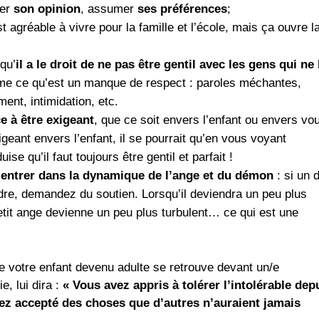
ner
son
opinion
, assumer
ses préférences
;
st agréable à vivre pour la famille et l’école, mais ça ouvre l
 qu’
il a le droit de ne pas être gentil avec les gens qui ne 
 ce qu’est un manque de respect : paroles méchantes,
ent, intimidation, etc.
e à être exigeant
, que ce soit envers l’enfant ou envers vo
ant envers l’enfant, il se pourrait qu’en vous voyant
ise qu’il faut toujours être gentil et parfait !
s entrer dans la dynamique de l’ange et du démon
: si un 
rdre, demandez du soutien. Lorsqu’il deviendra un peu plus
 petit ange devienne un peu plus turbulent… ce qui est une
e votre enfant devenu adulte se retrouve devant un/e
, lui dira :
« Vous avez appris à tolérer l’intolérable dep
ez accepté des choses que d’autres n’auraient jamais