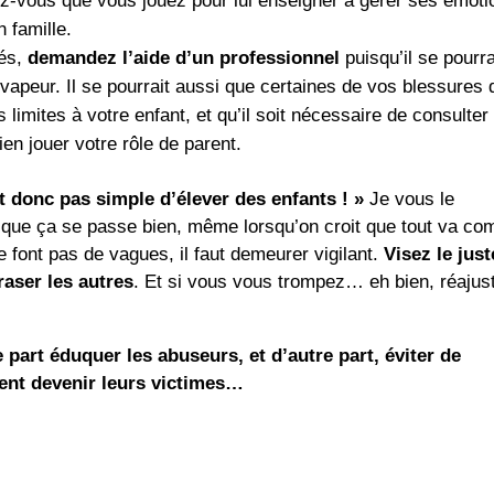
ez-vous que vous jouez pour lui enseigner à gérer ses émoti
 famille.
rés,
demandez l’aide d’un professionnel
puisqu’il se pourra
 la vapeur. Il se pourrait aussi que certaines de vos blessures 
imites à votre enfant, et qu’il soit nécessaire de consulter
ien jouer votre rôle de parent.
t donc pas simple d’élever des enfants ! »
Je vous le
r que ça se passe bien, même lorsqu’on croit que tout va c
 font pas de vagues, il faut demeurer vigilant.
Visez le just
raser les autres
. Et si vous vous trompez… eh bien, réajus
e part éduquer les abuseurs, et d’autre part, éviter de
aient devenir leurs victimes…