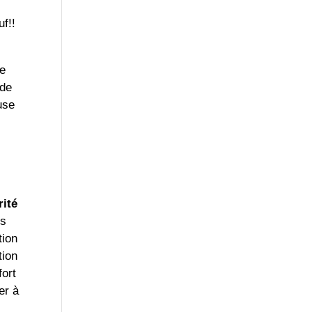
f!!
te
 de
use
rité
us
tion
tion
fort
er à