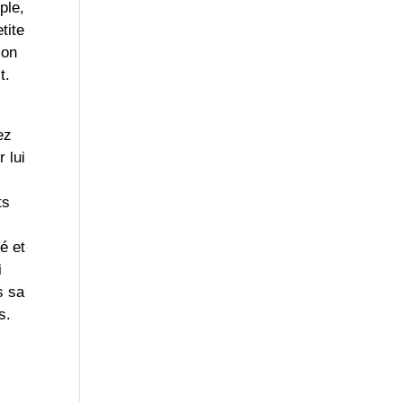
ple,
tite
mon
it.
ez
 lui
ts
p
é et
i
s sa
ts.