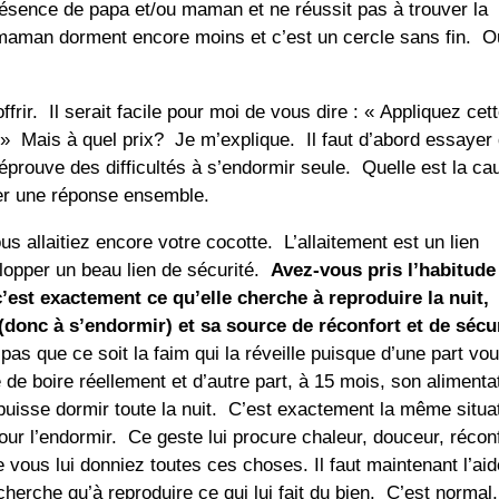
résence de papa et/ou maman et ne réussit pas à trouver la
aman dorment encore moins et c’est un cercle sans fin. Ou
ffrir. Il serait facile pour moi de vous dire : « Appliquez cet
 » Mais à quel prix? Je m’explique. Il faut d’abord essayer
 éprouve des difficultés à s’endormir seule. Quelle est la ca
ver une réponse ensemble.
 allaitiez encore votre cocotte. L’allaitement est un lien
lopper un beau lien de sécurité.
Avez-vous pris l’habitude
c’est exactement ce qu’elle cherche à reproduire la nuit,
 (donc à s’endormir) et sa source de réconfort et de sécu
pas que ce soit la faim qui la réveille puisque d’une part vo
 de boire réellement et d’autre part, à 15 mois, son alimenta
e puisse dormir toute la nuit. C’est exactement la même situa
pour l’endormir. Ce geste lui procure chaleur, douceur, récon
e vous lui donniez toutes ces choses. Il faut maintenant l’aid
cherche qu’à reproduire ce qui lui fait du bien. C’est normal,