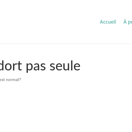
Accueil
À p
dort pas seule
'est normal?