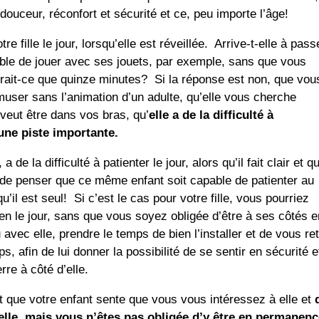
ouceur, réconfort et sécurité et ce, peu importe l’âge!
e fille le jour, lorsqu’elle est réveillée. Arrive-t-elle à pass
able de jouer avec ses jouets, par exemple, sans que vous
serait-ce que quinze minutes? Si la réponse est non, que vou
’amuser sans l’animation d’un adulte, qu’elle vous cherche
veut être dans vos bras, qu’
elle a de la difficulté à
une piste importante.
 de la difficulté à patienter le jour, alors qu’il fait clair et q
 de penser que ce même enfant soit capable de patienter au
u’il est seul! Si c’est le cas pour votre fille, vous pourriez
en le jour, sans que vous soyez obligée d’être à ses côtés e
vec elle, prendre le temps de bien l’installer et de vous ret
, afin de lui donner la possibilité de se sentir en sécurité e
re à côté d’elle.
t que votre enfant sente que vous vous intéressez à elle et
elle, mais vous n’êtes pas obligée d’y être en permanen