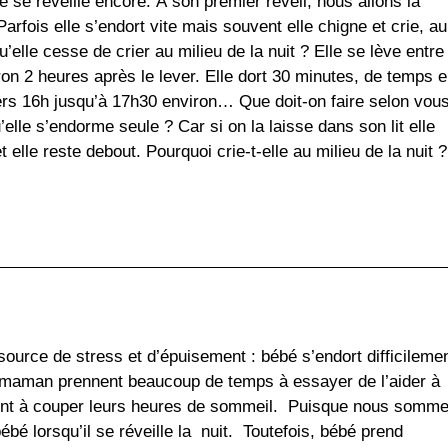
le se réveille encore. À son premier réveil, nous allons la
arfois elle s’endort vite mais souvent elle chigne et crie, au
u’elle cesse de crier au milieu de la nuit ? Elle se lève entre
ron 2 heures après le lever. Elle dort 30 minutes, de temps 
vers 16h jusqu’à 17h30 environ… Que doit-on faire selon vou
elle s’endorme seule ? Car si on la laisse dans son lit elle
 elle reste debout. Pourquoi crie-t-elle au milieu de la nuit ?
source de stress et d’épuisement : bébé s’endort difficileme
a/maman prennent beaucoup de temps à essayer de l’aider à
uvent à couper leurs heures de sommeil. Puisque nous somm
bébé lorsqu’il se réveille la nuit. Toutefois, bébé prend