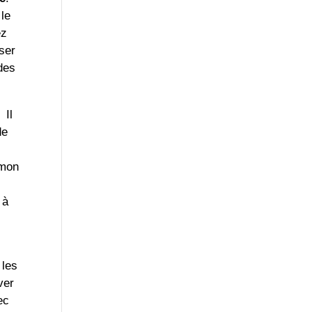
 le
ez
sser
 des
.
Il
de
 mon
 à
 les
ver
ec