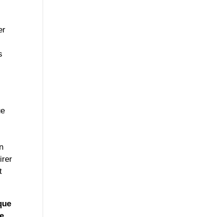
er
s
ue
n
irer
t
que
ce
.