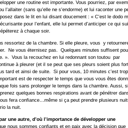
elopper une routine est importante.
Vous pourriez, par exem
u l’allaiter (sans qu’elle ne s’endorme) et lui raconter une pe
déposez dans le lit en lui disant doucement : « C’est le dodo 
écurisante pour l’enfant, elle lui permet d’anticiper ce qui su
répéterez à chaque soir.
us ressortez de la chambre. Si elle pleure, vous y retourner
er. Ne vous éternisez pas. Quelques minutes suffisent pour
e. ». Vous la recouchez en lui redonnant son toutou par
tinue à pleurer (et il se peut que ses pleurs soient plus for
s tard et ainsi de suite. Si pour vous, 10 minutes c’est tro
mportant est de respecter le temps que vous vous êtes donn
que fois sans prolonger le temps dans la chambre. Aussi, s
prenez quelques bonnes respirations avant de pénétrer dan
vous fera confiance…même si ça peut prendre plusieurs nui
o la nuit.
 par une autre, d’où l’importance de développer une
 que nous sommes confiants et en paix avec la décision que