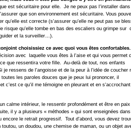
ique est sécuritaire pour elle. Je ne peux pas l’installer dans
m’assurer que son environnement est sécuritaire. Vous pouv
urer qu’elle est correcte (s’assurer qu’elle ne peut pas se ble
s de risque qu’elle tombe en bas des escaliers ou grimpe sur
guider et la surveiller…).
 conjoint choisissiez ce avec quoi vous êtes confortables
écision avec laquelle vous êtes à l’aise et qui vous permet 
ce que ressentira votre fille. Au-delà de tout, nos enfants
i je ressens de l’angoisse et de la peur à l’idée de coucher
 toutes les paroles douces que je peux lui prononcer, il
et c’est ce qu’il me témoigne en pleurant et en s’accrochant
 calme intérieur, le ressentir profondément et être en paix
te, il y a plusieurs « méthodes » qui sont enseignées dans
u encore le retrait progressif. Tout d’abord, vous devez
trou
un toutou, un doudou, une chemise de maman, ou un objet av