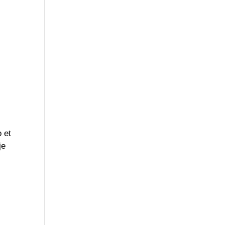
o et
je