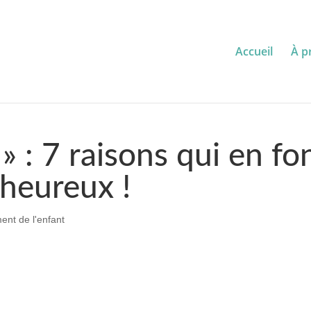
Accueil
À p
» : 7 raisons qui en fo
lheureux !
nt de l'enfant