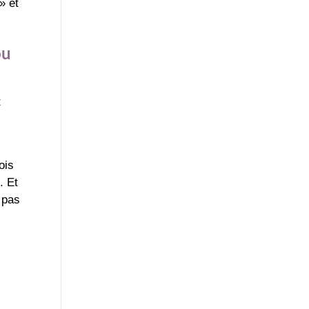
» et
ou
t
ois
. Et
a pas