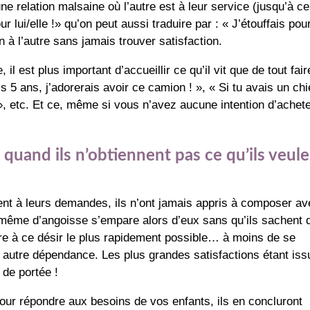
une relation malsaine où l’autre est à leur service (jusqu’à ce
pour lui/elle !» qu’on peut aussi traduire par : « J’étouffais pou
ion à l’autre sans jamais trouver satisfaction.
l est plus important d’accueillir ce qu’il vit que de tout fair
is 5 ans, j’adorerais avoir ce camion ! », « Si tu avais un chi
 », etc. Et ce, même si vous n’avez aucune intention d’achete
e quand ils n’obtiennent pas ce qu’ils veul
nt à leurs demandes, ils n’ont jamais appris à composer av
r même d’angoisse s’empare alors d’eux sans qu’ils sachent 
dre à ce désir le plus rapidement possible… à moins de se
ute autre dépendance. Les plus grandes satisfactions étant is
 de portée !
our répondre aux besoins de vos enfants, ils en concluront