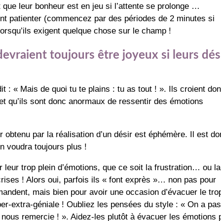
 que leur bonheur est en jeu si l’attente se prolonge …
ent patienter (commencez par des périodes de 2 minutes si
 lorsqu’ils exigent quelque chose sur le champ !
 devraient toujours être joyeux si leurs dés
 : « Mais de quoi tu te plains : tu as tout ! ». Ils croient do
x et qu’ils sont donc anormaux de ressentir des émotions
 obtenu par la réalisation d’un désir est éphémère. Il est d
en voudra toujours plus !
 leur trop plein d’émotions, que ce soit la frustration… ou la
 crises ! Alors oui, parfois ils « font exprès »… non pas pour
mandent, mais bien pour avoir une occasion d’évacuer le tro
r-extra-géniale ! Oubliez les pensées du style : « On a pa
 nous remercie ! ». Aidez-les plutôt à évacuer les émotions 