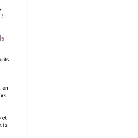
,
 !
ls
’ils
, en
urs
 et
s la