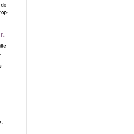
 de
rop-
r.
lle
.
e
e
x,