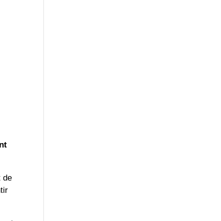
nt
t de
tir