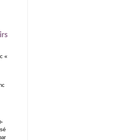
irs
nc «
onc
p-
ssé
par