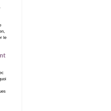
r
e
en,
r le
ent
ec
quoi
sues